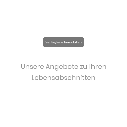
Verfügbare Immobilien
Unsere Angebote zu Ihren
Lebensabschnitten
Wir bieten Ihnen mehr als nur eine professionelle
Immobilienvermittlung. Mit einer Kombination aus Expertise, Empathie
und spiritueller Achtsamkeit begleiten wir Sie in allen Aspekten des
Verkauf- und Kaufprozesses und auch in der Vermietung/Verpachtung.
Jede Entscheidung, die wir treffen, wird von einem tiefen Vertrauen in
Ihre Bedürfnisse und die Verbindung zu Ihrer Lebensreise getragen.
Zusammen finden wir nicht nur eine Lösung, sondern auch einen Weg,
der Sie innerlich stärkt und zu neuen Möglichkeiten führt.