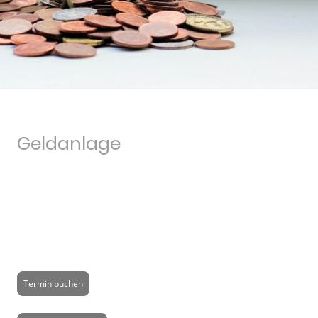
Geldanlage
Ob Sie eine Immobilie als Kapitalanlage verkaufen oder kaufen möchten
– es geht um mehr als nur den finanziellen Aspekt. Wir unterstützen Sie
dabei, klare Ziele zu setzen, die sowohl wirtschaftlich sinnvoll als auch
im Einklang mit Ihren persönlichen und spirituellen Werten stehen. Mit
unserer Expertise sorgen wir dafür, dass Sie den optimalen Preis
erzielen und eine fundierte Entscheidung treffen, die Ihre langfristigen
finanziellen Pläne und Ihre ganzheitliche Lebensvision berücksichtigt.
Termin buchen